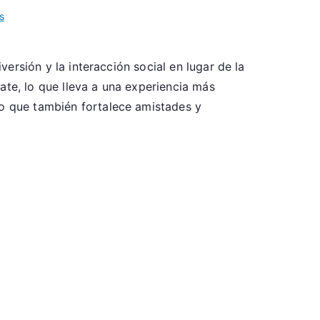
on
s
Tiros
de
versión y la interacción social en lugar de la
Fútbol
ate, lo que lleva a una experiencia más
Recreativo:
Juego
no que también fortalece amistades y
Casual,
Técnica,
Disfrute