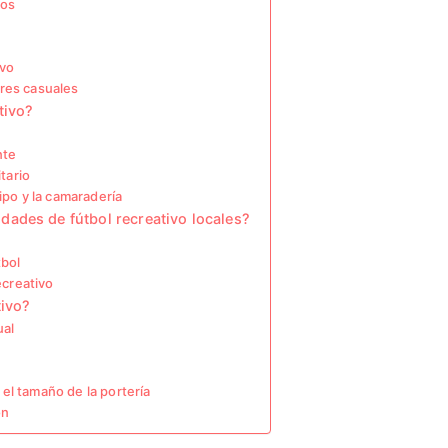
vos
ivo
res casuales
tivo?
nte
tario
ipo y la camaradería
ades de fútbol recreativo locales?
tbol
ecreativo
tivo?
ual
l tamaño de la portería
ón