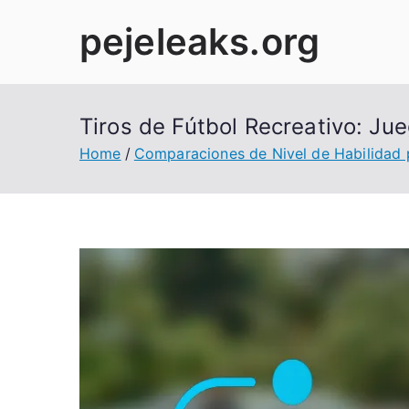
Skip
pejeleaks.org
to
content
Tiros de Fútbol Recreativo: Jue
Home
Comparaciones de Nivel de Habilidad 