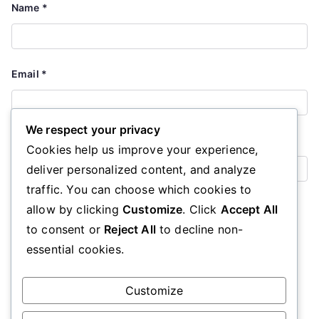
Name
*
Email
*
We respect your privacy
Website
Cookies help us improve your experience,
deliver personalized content, and analyze
traffic. You can choose which cookies to
Save my name, email, and website in this browser for the
allow by clicking
Customize
. Click
Accept All
next time I comment.
to consent or
Reject All
to decline non-
essential cookies.
Customize