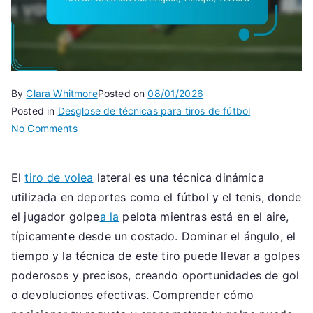
By
Clara Whitmore
Posted on
08/01/2026
Posted in
Desglose de técnicas para tiros de fútbol
on
No Comments
Tiro
de
El
tiro de volea
lateral es una técnica dinámica
volea
utilizada en deportes como el fútbol y el tenis, donde
lateral:
Ángulo,
el jugador golpe
a la
pelota mientras está en el aire,
Tiempo,
típicamente desde un costado. Dominar el ángulo, el
Técnica
tiempo y la técnica de este tiro puede llevar a golpes
poderosos y precisos, creando oportunidades de gol
o devoluciones efectivas. Comprender cómo